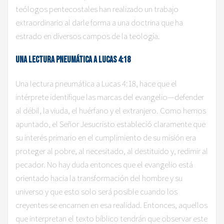
teólogos pentecostales han realizado un trabajo
extraordinario al darle forma a una doctrina que ha
estrado en diversos campos de la teología.
Una
l
ectura
pne
u
má
tica a Lucas 4:18
Una lectura pneumática a Lucas 4:18, hace que el
intérprete identifique las marcas del evangelio—defender
al débil, la viuda, el huérfano y el extranjero. Como hemos
apuntado, el Señor Jesucristo estableció claramente que
su interés primario en el cumplimiento de su misión era
proteger al pobre, al necesitado, al destituido y, redimir al
pecador. No hay duda entonces que el evangelio está
orientado hacia la transformación del hombre y su
universo y que esto solo será posible cuando los
creyentes se encarnen en esa realidad. Entonces, aquellos
que interpretan el texto bíblico tendrán que observar este