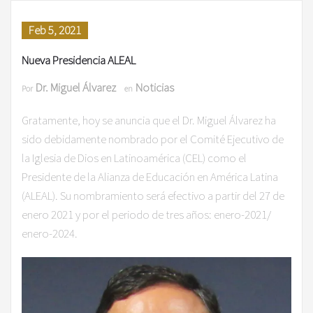
Feb 5, 2021
Nueva Presidencia ALEAL
Dr. Miguel Álvarez
Noticias
Por
en
Gratamente, hoy se anuncia que el Dr. Miguel Álvarez ha
sido debidamente nombrado por el Comité Ejecutivo de
la Iglesia de Dios en Latinoamérica (CEL) como el
Presidente de la Alianza de Educación en América Latina
(ALEAL). Su nombramiento será efectivo a partir del 27 de
enero 2021 y por el periodo de tres años: enero-2021/
enero-2024.