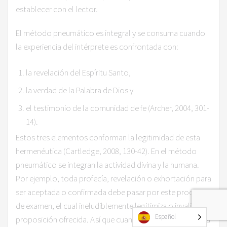
establecer con el lector.
El método pneumático es integral y se consuma cuando
la experiencia del intérprete es confrontada con:
la revelación del Espíritu Santo,
la verdad de la Palabra de Dios y
el testimonio de la comunidad de fe (Archer, 2004, 301-
14).
Estos tres elementos conforman la legitimidad de esta
hermenéutica (Cartledge, 2008, 130-42). En el método
pneumático se integran la actividad divina y la humana.
Por ejemplo, toda profecía, revelación o exhortación para
ser aceptada o confirmada debe pasar por este proceso
de examen, el cual ineludiblemente legitimiza o invalida la
Español
proposición ofrecida. Así que cuando estos elementos, la