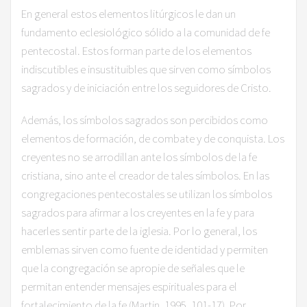
En general estos elementos litúrgicos le dan un
fundamento eclesiológico sólido a la comunidad de fe
pentecostal. Estos forman parte de los elementos
indiscutibles e insustituibles que sirven como símbolos
sagrados y de iniciación entre los seguidores de Cristo.
Además, los símbolos sagrados son percibidos como
elementos de formación, de combate y de conquista. Los
creyentes no se arrodillan ante los símbolos de la fe
cristiana, sino ante el creador de tales símbolos. En las
congregaciones pentecostales se utilizan los símbolos
sagrados para afirmar a los creyentes en la fe y para
hacerles sentir parte de la iglesia. Por lo general, los
emblemas sirven como fuente de identidad y permiten
que la congregación se apropie de señales que le
permitan entender mensajes espirituales para el
fortalecimiento de la fe (Martin, 1995, 101-17). Por