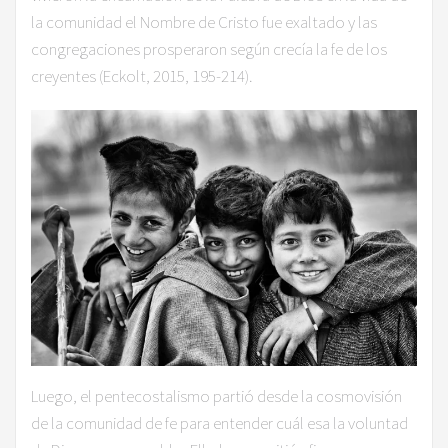
la comunidad el Nombre de Cristo fue exaltado y las
congregaciones prosperaron según crecía la fe de los
creyentes (Eckolt, 2015, 195-214).
Luego, el pentecostalismo partió desde la cosmovisión
de la comunidad de fe para entender cuál esa la voluntad