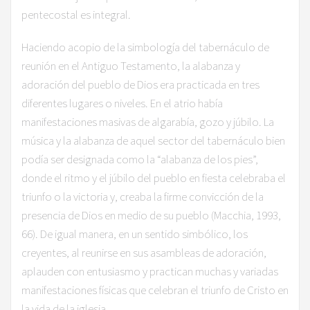
pentecostal es integral.
Haciendo acopio de la simbología del tabernáculo de
reunión en el Antiguo Testamento, la alabanza y
adoración del pueblo de Dios era practicada en tres
diferentes lugares o niveles. En el atrio había
manifestaciones masivas de algarabía, gozo y júbilo. La
música y la alabanza de aquel sector del tabernáculo bien
podía ser designada como la “alabanza de los pies”,
donde el ritmo y el júbilo del pueblo en fiesta celebraba el
triunfo o la victoria y, creaba la firme convicción de la
presencia de Dios en medio de su pueblo (Macchia, 1993,
66). De igual manera, en un sentido simbólico, los
creyentes, al reunirse en sus asambleas de adoración,
aplauden con entusiasmo y practican muchas y variadas
manifestaciones físicas que celebran el triunfo de Cristo en
la vida de la iglesia.