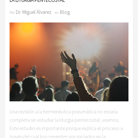
Dr. Miguel Álvarez
Blog
Por
en
Una revisión a la hermenéutica pneumática no estaría
completa sin estudiar la liturgia pentecostal, veamos.
Este estudio es importante porque explica el proceso a
través del cual los creyentes son iniciados en la