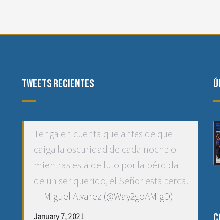
Tweets recientes
Ú
Tenga en cuenta que antes de que
caiga la oscuridad de cada noche o
mientras está de luto por la pérdida
de un ser querido, el Señor está cerca.
— Miguel Alvarez (@Way2goAMigO)
C
January 7, 2021