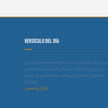
Versículo del día
«¿Podrá el hombre hallar un escondite donde yo no
pueda encontrarlo?», afirma el SEÑOR. «¿Acaso no
soy yo el que llena los cielos y la tierra?», afirma el
SEÑOR.
Jeremías 23:24