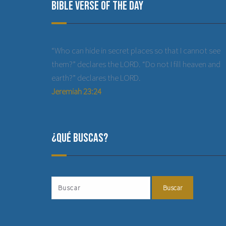
Bible Verse of the Day
“Who can hide in secret places so that I cannot see
them?” declares the LORD. “Do not I fill heaven and
earth?” declares the LORD.
Jeremiah 23:24
¿Qué buscas?