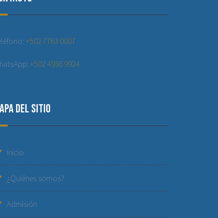
eléfono:
+502 7763 0007
hatsApp:
+502 4936 9924
apa del sitio
Inicio
¿Quiénes somos?
Admisión