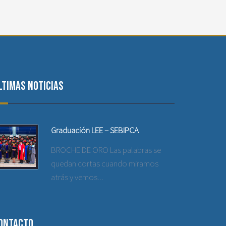
ltimas noticias
Graduación LEE – SEBIPCA
BROCHE DE ORO Las palabras se
quedan cortas cuando miramos
atrás y vemos...
ontacto