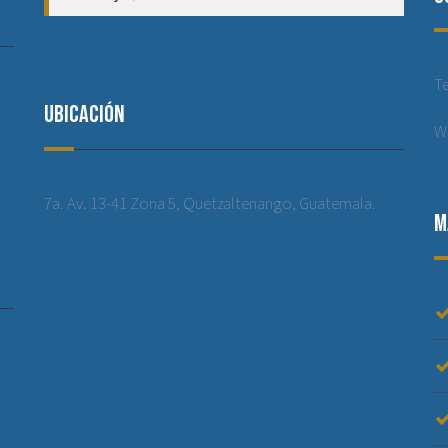
T
Ubicación
W
7a. Av. 13-41 Zona 5, Quetzaltenango, Guatemala.
M