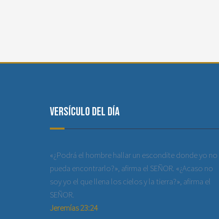
Versículo del día
«¿Podrá el hombre hallar un escondite donde yo no
pueda encontrarlo?», afirma el SEÑOR. «¿Acaso no
soy yo el que llena los cielos y la tierra?», afirma el
SEÑOR.
Jeremías 23:24