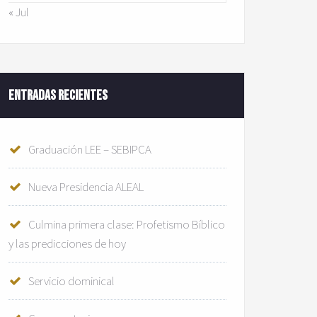
« Jul
Entradas recientes
Graduación LEE – SEBIPCA
Nueva Presidencia ALEAL
Culmina primera clase: Profetismo Bíblico
y las predicciones de hoy
Servicio dominical