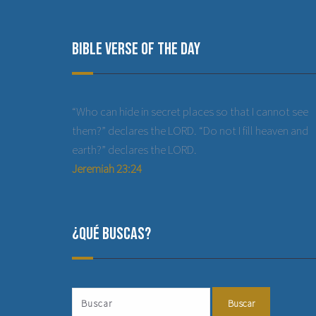
Bible Verse of the Day
“Who can hide in secret places so that I cannot see
them?” declares the LORD. “Do not I fill heaven and
earth?” declares the LORD.
Jeremiah 23:24
¿Qué buscas?