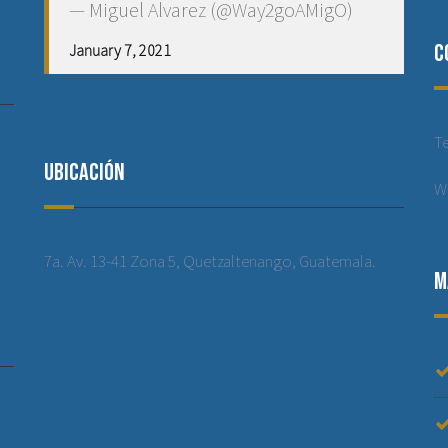
— Miguel Alvarez (@Way2goAMigO)
C
January 7, 2021
T
Ubicación
W
7a. Av. 13-41 Zona 5, Quetzaltenango, Guatemala.
M