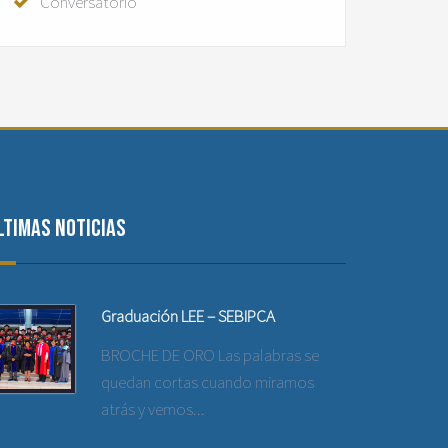
Conversatorio
ltimas noticias
Graduación LEE – SEBIPCA
BROCHE DE ORO Las palabras se
quedan cortas cuando miramos
atrás y vemos...