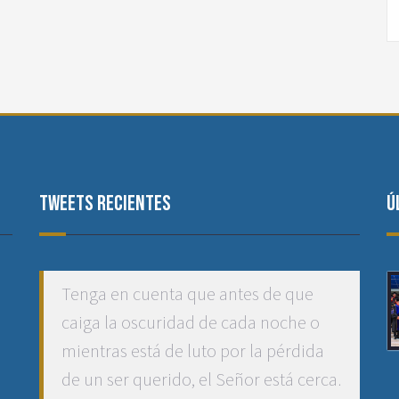
Tweets recientes
Ú
Tenga en cuenta que antes de que
caiga la oscuridad de cada noche o
mientras está de luto por la pérdida
de un ser querido, el Señor está cerca.