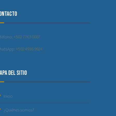
ontacto
eléfono:
+502 7763 0007
hatsApp:
+502 4936 9924
apa del sitio
Inicio
¿Quiénes somos?