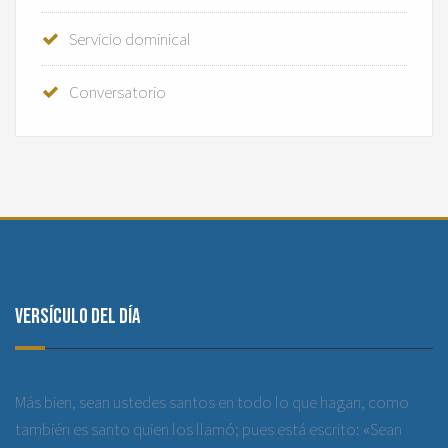
Servicio dominical
Conversatorio
Versículo del día
Más bien, sean ustedes santos en todo lo que hagan, como
también es santo quien los llamó; pues está escrito: «Sean