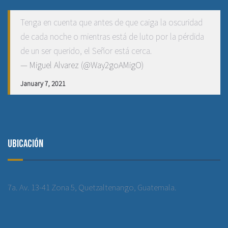
Tenga en cuenta que antes de que caiga la oscuridad
de cada noche o mientras está de luto por la pérdida
de un ser querido, el Señor está cerca.
— Miguel Alvarez (@Way2goAMigO)
January 7, 2021
Ubicación
7a. Av. 13-41 Zona 5, Quetzaltenango, Guatemala.