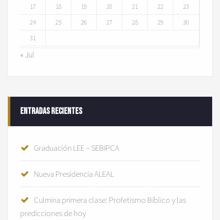
17
18
19
20
21
22
23
24
25
26
27
28
29
30
31
« Jul
Entradas recientes
Graduación LEE – SEBIPCA
Nueva Presidencia ALEAL
Culmina primera clase: Profetismo Bíblico y las
predicciones de hoy