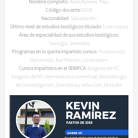
Nombre completo
: Kevin Ramírez Trejo
Código docente:
D018
Nacionalidad
: Salvadoreño
Último nivel de estudios teológicos titulado
: Licenciatura
Área de especialidad de sus estudios teológicos
:
Teología, Generales
Programas en lo que ha impartido cursos
: Profesorado,
Diplomado, Bachillerato, Licenciatura
Cursos impartidos en el SEBIPCA:
Exégesis del AT,
Exégesis del NT, Hermenéutica contextual, Metodología
de la Investigación, Gramática y redacción, Filosofía.