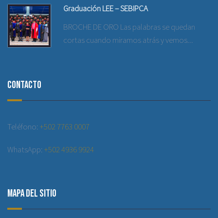
Graduación LEE – SEBIPCA
BROCHE DE ORO Las palabras se quedan
cortas cuando miramos atrás y vemos...
Contacto
Teléfono:
+502 7763 0007
WhatsApp:
+502 4936 9924
Mapa del sitio