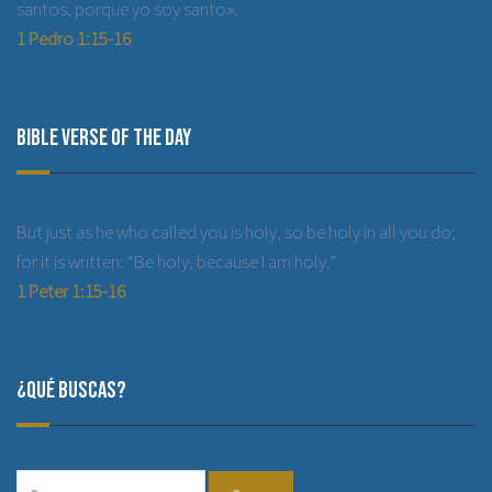
santos, porque yo soy santo».
1 Pedro 1:15-16
Bible Verse of the Day
But just as he who called you is holy, so be holy in all you do;
for it is written: “Be holy, because I am holy.”
1 Peter 1:15-16
¿Qué buscas?