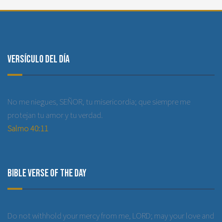
Versículo del día
No me niegues, SEÑOR, tu misericordia; que siempre me
protejan tu amor y tu verdad.
Salmo 40:11
Bible Verse of the Day
Do not withhold your mercy from me, LORD; may your love and