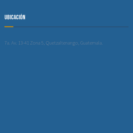
Ubicación
7a. Av. 13-41 Zona 5, Quetzaltenango, Guatemala.