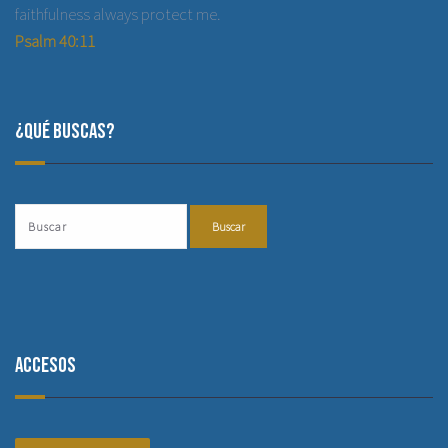
faithfulness always protect me.
Psalm 40:11
¿Qué buscas?
Accesos