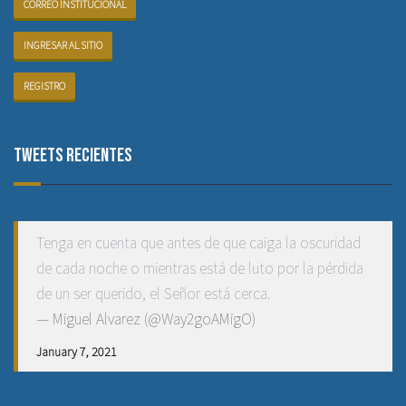
CORREO INSTITUCIONAL
INGRESAR AL SITIO
REGISTRO
Tweets recientes
Tenga en cuenta que antes de que caiga la oscuridad
de cada noche o mientras está de luto por la pérdida
de un ser querido, el Señor está cerca.
— Miguel Alvarez (@Way2goAMigO)
January 7, 2021