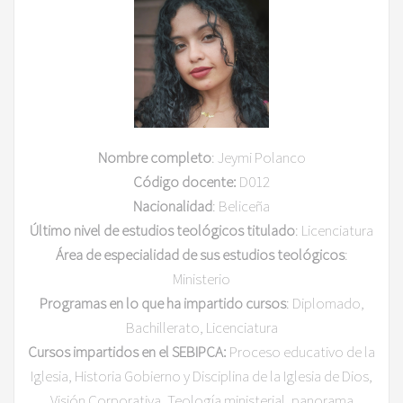
Nombre completo
: Jeymi Polanco
Código docente:
D012
Nacionalidad
: Beliceña
Último nivel de estudios teológicos titulado
: Licenciatura
Área de especialidad de sus estudios teológicos
:
Ministerio
Programas en lo que ha impartido cursos
: Diplomado,
Bachillerato, Licenciatura
Cursos impartidos en el SEBIPCA:
Proceso educativo de la
Iglesia, Historia Gobierno y Disciplina de la Iglesia de Dios,
Visión Corporativa, Teología ministerial, panorama