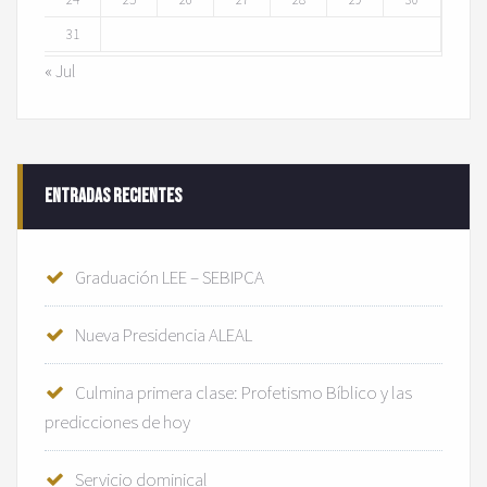
31
« Jul
Entradas recientes
Graduación LEE – SEBIPCA
Nueva Presidencia ALEAL
Culmina primera clase: Profetismo Bíblico y las
predicciones de hoy
Servicio dominical