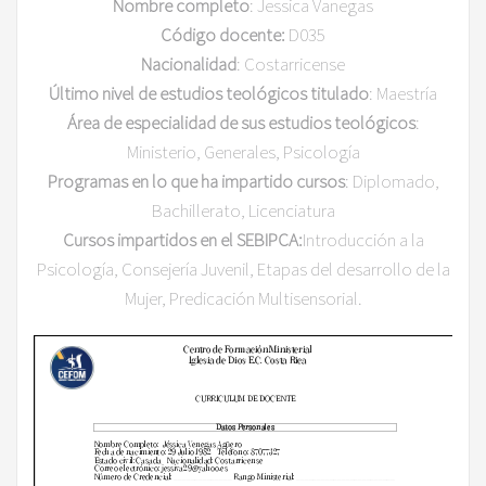
Nombre completo
: Jessica Vanegas
Código docente:
D035
Nacionalidad
: Costarricense
Último nivel de estudios teológicos titulado
: Maestría
Área de especialidad de sus estudios teológicos
:
Ministerio, Generales, Psicología
Programas en lo que ha impartido cursos
: Diplomado,
Bachillerato, Licenciatura
Cursos impartidos en el SEBIPCA:
Introducción a la
Psicología, Consejería Juvenil, Etapas del desarrollo de la
Mujer, Predicación Multisensorial.