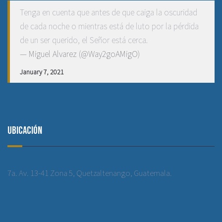
Tenga en cuenta que antes de que caiga la oscuridad
de cada noche o mientras está de luto por la pérdida
de un ser querido, el Señor está cerca.
— Miguel Alvarez (@Way2goAMigO)
January 7, 2021
Ubicación
7a. Av. 13-41 Zona 5, Quetzaltenango, Guatemala.