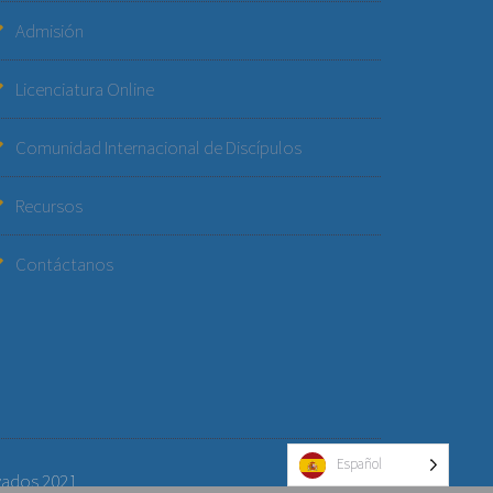
Admisión
Licenciatura Online
Comunidad Internacional de Discípulos
Recursos
Contáctanos
Español
vados 2021