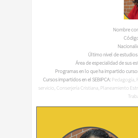
Nombre co
Códig
Nacionali
Último nivel de estudios
Área de especialidad de sus e
Programas en lo que ha impartido curso
Cursos impartidos en el SEBIPCA:
Pedagogía, R
servicio, Conserjería Cristiana, Planeamiento Estr
Trab