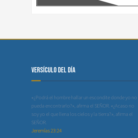
Versículo del día
«¿Podrá el hombre hallar un escondite donde yo no
pueda encontrarlo?», afirma el SEÑOR. «¿Acaso no
soy yo el que llena los cielos y la tierra?», afirma el
SEÑOR.
Jeremías 23:24