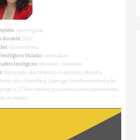
mpleto
: Jenny Aguilar
o docente:
D011
dad
: Guatemalteca
 teológicos titulado
: Licenciatura
studios teológicos
: Ministerio, Generales
s
: Diplomado, Bachillerato, Licenciatura, Maestría
edacción y Gramática, Liderazgo transformacional y de
atégico, El líder cristiano y sus relaciones interpersonales,
ajo en equipo.