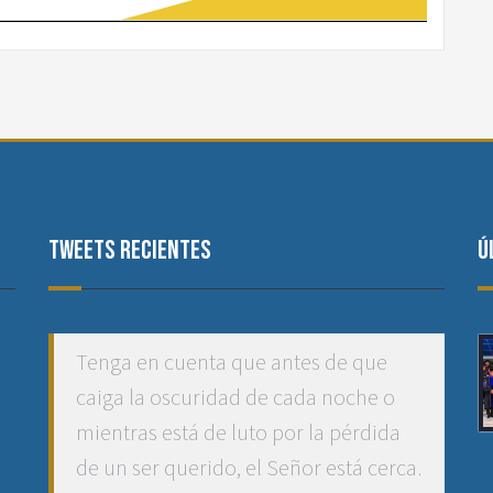
Tweets recientes
Ú
Tenga en cuenta que antes de que
caiga la oscuridad de cada noche o
mientras está de luto por la pérdida
de un ser querido, el Señor está cerca.