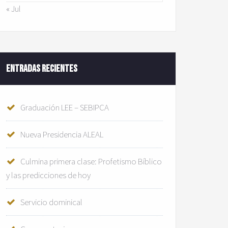
« Jul
Entradas recientes
Graduación LEE – SEBIPCA
Nueva Presidencia ALEAL
Culmina primera clase: Profetismo Bíblico
y las predicciones de hoy
Servicio dominical