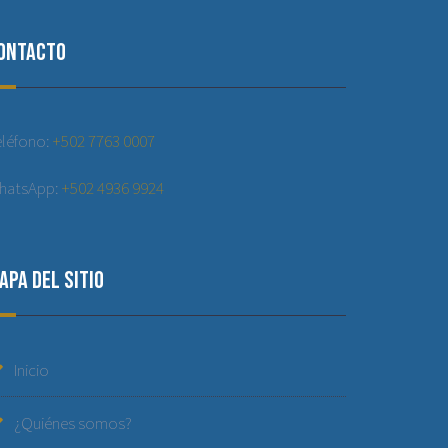
ontacto
eléfono:
+502 7763 0007
hatsApp:
+502 4936 9924
apa del sitio
Inicio
¿Quiénes somos?