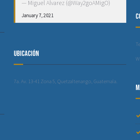
— Miguel Alvarez (@Way2goAMigO)
C
January 7, 2021
T
Ubicación
W
7a. Av. 13-41 Zona 5, Quetzaltenango, Guatemala.
M