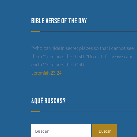
Bible Verse of the Day
“Who can hide in secret places so that I cannot see
them?” declares the LORD. “Do not I fill heaven and
earth?” declares the LORD.
Jeremiah 23:24
¿Qué buscas?