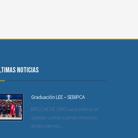
ltimas noticias
Graduación LEE – SEBIPCA
BROCHE DE ORO Las palabras se
quedan cortas cuando miramos
atrás y vemos...