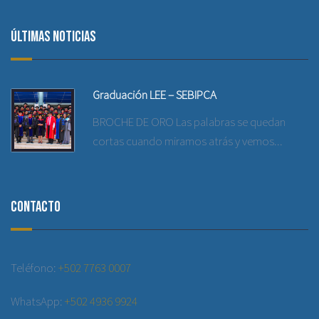
Últimas noticias
Graduación LEE – SEBIPCA
BROCHE DE ORO Las palabras se quedan
cortas cuando miramos atrás y vemos...
Contacto
Teléfono:
+502 7763 0007
WhatsApp:
+502 4936 9924