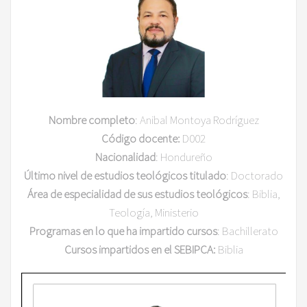
Nombre completo
: Anibal Montoya Rodríguez
Código docente:
D002
Nacionalidad
: Hondureño
Último nivel de estudios teológicos titulado
: Doctorado
Área de especialidad de sus estudios teológicos
: Biblia,
Teología, Ministerio
Programas en lo que ha impartido cursos
: Bachillerato
Cursos impartidos en el SEBIPCA:
Biblia