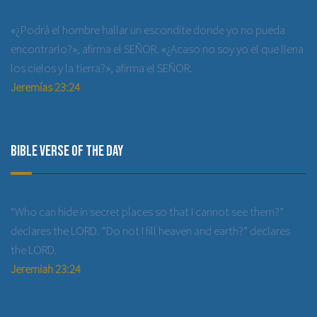
«¿Podrá el hombre hallar un escondite donde yo no pueda
encontrarlo?», afirma el SEÑOR. «¿Acaso no soy yo el que llena
los cielos y la tierra?», afirma el SEÑOR.
Jeremías 23:24
Bible Verse of the Day
“Who can hide in secret places so that I cannot see them?”
declares the LORD. “Do not I fill heaven and earth?” declares
the LORD.
Jeremiah 23:24