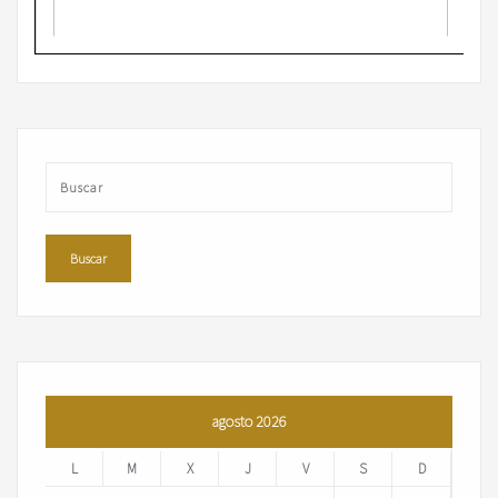
agosto 2026
L
M
X
J
V
S
D