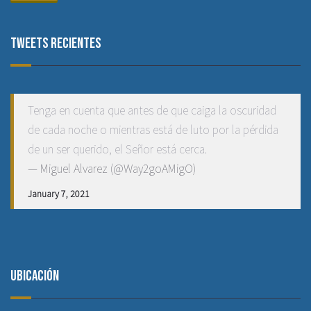
Tweets recientes
Tenga en cuenta que antes de que caiga la oscuridad
de cada noche o mientras está de luto por la pérdida
de un ser querido, el Señor está cerca.
— Miguel Alvarez (@Way2goAMigO)
January 7, 2021
Ubicación