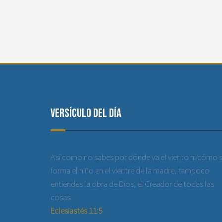
Versículo del día
Así como no sabes por dónde va el viento ni cómo 
forma el niño en el vientre de la madre, tampoco
entiendes la obra de Dios, el Creador de todas las
cosas.
Eclesiastés 11:5