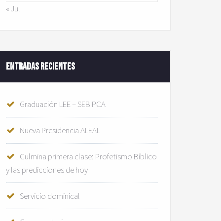
« Jul
Entradas recientes
Graduación LEE – SEBIPCA
Nueva Presidencia ALEAL
Culmina primera clase: Profetismo Bíblico
y las predicciones de hoy
Servicio dominical