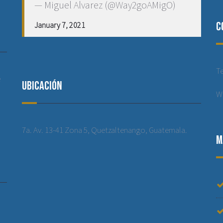
— Miguel Alvarez (@Way2goAMigO)
C
January 7, 2021
T
e
Ubicación
W
7a. Av. 13-41 Zona 5, Quetzaltenango, Guatemala.
M