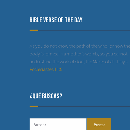
Bible Verse of the Day
As you do not know the path of the wind, or how th
body is formed in a mother’s womb, so you cannot
understand the work of God, the Maker of all things.
Ecclesiastes 11:5
¿Qué buscas?