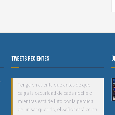
Tweets recientes
Ú
se
Tenga en cuenta que antes de que
caiga la oscuridad de cada noche o
mientras está de luto por la pérdida
de un ser querido, el Señor está cerca.