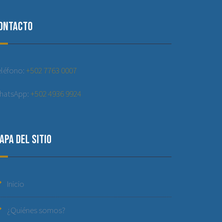
ontacto
eléfono:
+502 7763 0007
hatsApp:
+502 4936 9924
apa del sitio
Inicio
¿Quiénes somos?