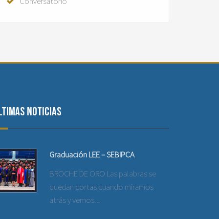
Conversatorio
ltimas noticias
Graduación LEE – SEBIPCA
BROCHE DE ORO Las palabras se
quedan cortas cuando miramos
atrás y vemos...