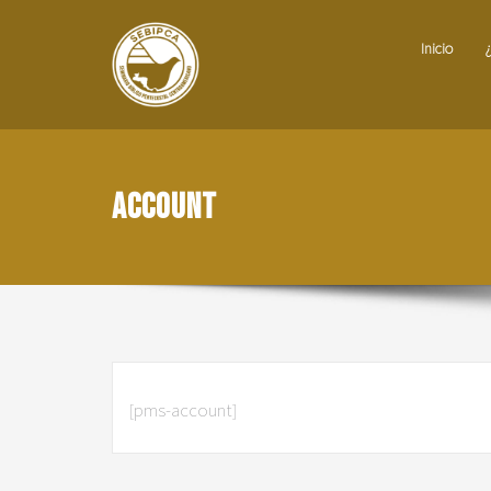
Inicio
Account
[pms-account]