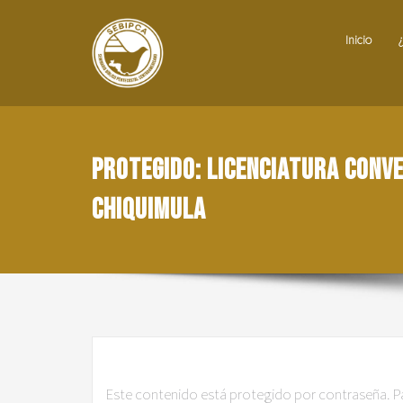
Inicio
Protegido: Licenciatura conv
Chiquimula
Este contenido está protegido por contraseña. Par