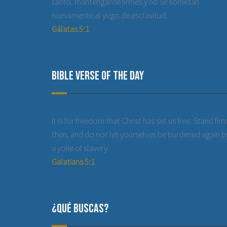
tanto, manténganse firmes y no se sometan
nuevamente al yugo de esclavitud.
Gálatas 5:1
Bible Verse of the Day
It is for freedom that Christ has set us free. Stand firm
then, and do not let yourselves be burdened again b
a yoke of slavery.
Galatians 5:1
¿Qué buscas?