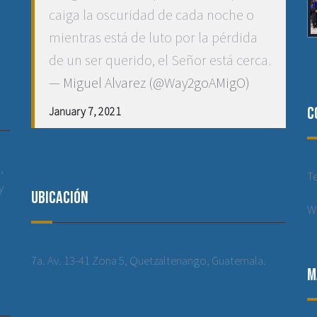
caiga la oscuridad de cada noche o
mientras está de luto por la pérdida
de un ser querido, el Señor está cerca.
— Miguel Alvarez (@Way2goAMigO)
C
January 7, 2021
,
T
y
Ubicación
W
7a. Av. 13-41 Zona 5, Quetzaltenango, Guatemala.
M