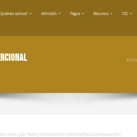
¿Quiénes somos?
Admisión
Pagos
Recursos
CID
encional
Inici
a verlo, por favor, introduce tu contraseña a continuación: