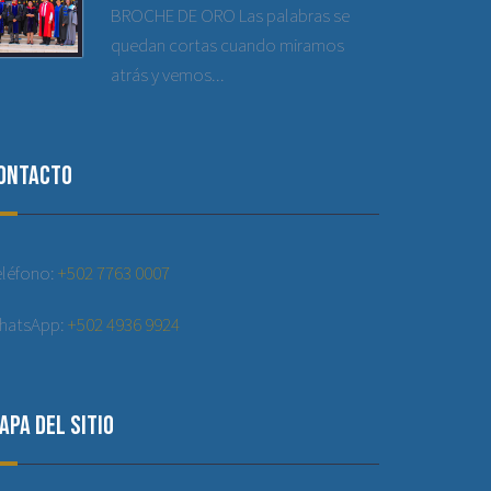
BROCHE DE ORO Las palabras se
quedan cortas cuando miramos
atrás y vemos...
ontacto
eléfono:
+502 7763 0007
hatsApp:
+502 4936 9924
apa del sitio