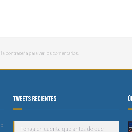
 la contraseña para ver los comentarios.
Tweets recientes
Ú
lo
Tenga en cuenta que antes de que